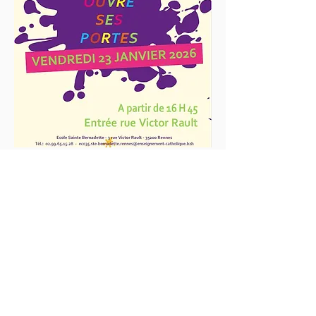
Contact
Tel:
02 99 65 15 28
Email:
eco35.ste-
bernadette.rennes@e-c.bzh