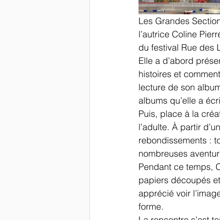
Les Grandes Sections
l’autrice Coline Pie
du festival Rue des L
Elle a d’abord prése
histoires et comment 
lecture de son albu
albums qu’elle a écri
Puis, place à la créa
l’adulte. À partir d’
rebondissements : to
nombreuses aventures
Pendant ce temps, Col
papiers découpés e
apprécié voir l’imag
forme.
La rencontre s’est t