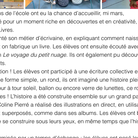
 de l'école ont eu la chance d’accueillir, mi mars, 
rré pour un moment riche en découvertes et en créativité,
ivres. 
nté son métier d’écrivaine, en expliquant comment naiss
on fabrique un livre. Les élèves ont ensuite écouté avec
m 
Le voyage du petit nuage
. Ils ont également pu découv
ts.
tion ! Les élèves ont participé à une écriture collective e
une forme simple, un rond, ils ont imaginé une histoire ple
ur à tour soleil, ballon ou encore verre de lunettes, ce 
 ! L’histoire a été construite ensemble sur un grand 
ine Pierré a réalisé des illustrations en direct, en utilis
t superposés, comme dans ses albums. Les élèves ont
e se construire sous leurs yeux, en même temps que l’his
erminée par un temps d’échange : les élèves ont posé le