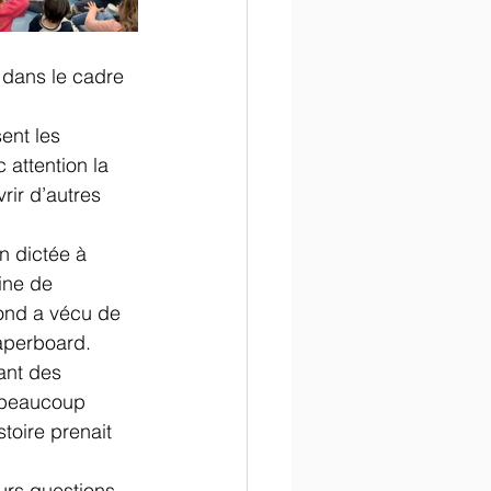
 dans le cadre 
ent les 
 attention la 
rir d’autres 
n dictée à 
ine de 
rond a vécu de 
paperboard.
ant des 
 beaucoup 
toire prenait 
urs questions 