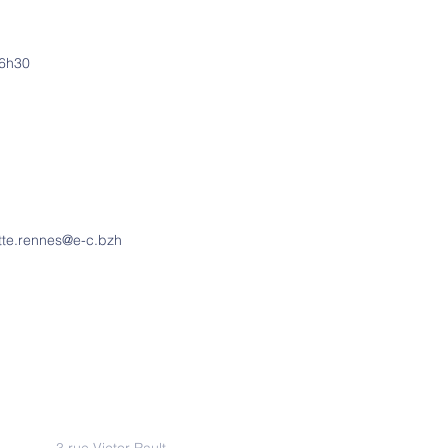
:
16h30
tte.rennes@e-c.bzh
Adresse