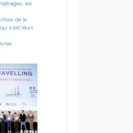
-métrages, les 
 choix de la 
ui s’est réuni 
vrier.
.
Adresse