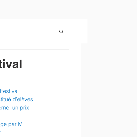
ival
Festival 
titué d’élèves 
erne  un prix 
age par M 
.