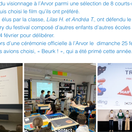
 du visionnage à l’Arvor parmi une sélection de 8 courts
s choisi le film qu’ils ont préféré.
lus par la classe, 
Lilas H. et Andréa T.,
 ont défendu le
ry du festival composé d’autres enfants d’autres écoles q
4 février pour délibérer.
ors d’une cérémonie officielle à l’Arvor le  dimanche 25 fé
s avions choisi, « Beurk ! », qui a été primé cette année
Contact