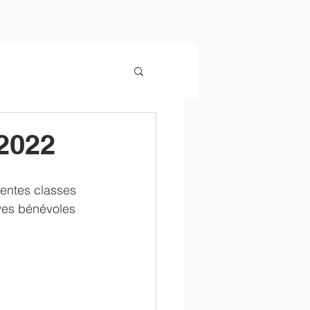
2022
rentes classes 
èves bénévoles 